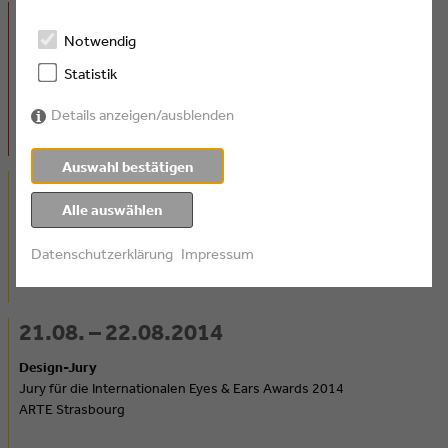
17.07. – 18.07.2014
Notwendig
Audioproduktion für das Bewegtbild – Möglichkeiten & Grenzen:
Statistik
eine zweitägige Hörschule
Eyes & Ears Academy
Details anzeigen/ausblenden
SUPER RTL Köln
Auswahl bestätigen
14.08.2014
Alle auswählen
Interactive-Jury
Jury für die Internationalen Eyes & Ears Awards 2014
Datenschutzerklärung
Impressum
SRF Zürich
21.08. – 22.08.2014
Design-Jury
Jury für die Internationalen Eyes & Ears Awards 2014
ARTE Strasbourg