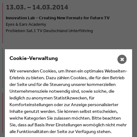
13.03. – 14.03.2014
Innovation Lab – Creating New Formats for Future TV
Eyes & Ears Academy
ProSieben Sat.1 TV Deutschland Unterföhring
12.05.2014
Cookie-Verwaltung
✖
Eyes & Ears Conference 2014
Capture Your Audience
Wir verwenden Cookies, um Ihnen ein optimales Webseiten-
COMEDIA Theater Köln
Erlebnis zu bieten. Dazu zählen Cookies, die für den Betrieb
der Seite und für die Steuerung unserer kommerziellen
Unternehmensziele notwendig sind, sowie solche, die
22.05. – 23.05.2014
lediglich zu anonymen Statistikzwecken, für
Komforteinstellungen oder zur Anzeige personalisierter
Basics für On- & Off-Air Texte
Inhalte genutzt werden. Sie können selbst entscheiden,
Eyes & Ears Academy
welche Kategorien Sie zulassen möchten. Bitte beachten
München
Sie, dass auf Basis Ihrer Einstellungen womöglich nicht mehr
alle Funktionalitäten der Seite zur Verfügung stehen.