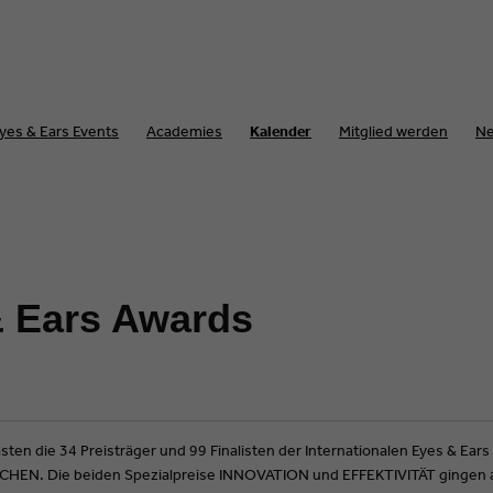
yes & Ears Events
Academies
Kalender
Mitglied werden
N
 & Ears Awards
sten die 34 Preisträger und 99 Finalisten der Internationalen Eyes & E
HEN. Die beiden Spezialpreise INNOVATION und EFFEKTIVITÄT gingen 