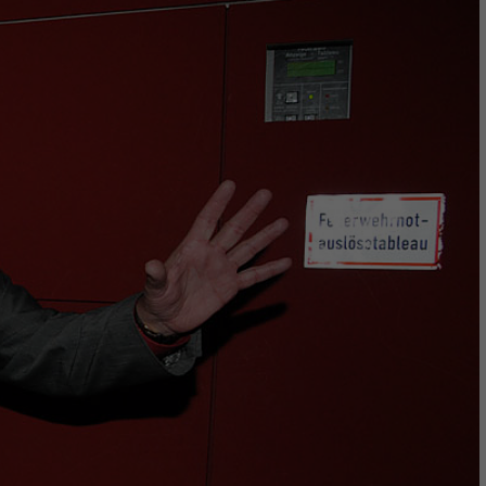
Preisträger
20th Century Fox Germany: Alvin & die Chipmunks – Heliumcharts
Auszeichnungen
ZDF: Das Traumschiff interaktiv
20th Century Fox Germany: Die Simpsons – Der Film
3. Beste medienbasierte Interaktionsgestaltung
für TV, Mobile & Internet
Preisträger
Pixelpark: ZDF Mediathek
Auszeichnungen
Interone Worldwide: MINI Collection Widget – Cuckoo Clock
Interone Worldwide: BMW Pace