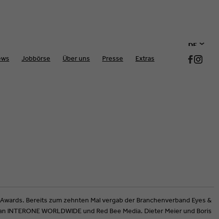
DE
ews
Jobbörse
Über uns
Presse
Extras
EN
ars Awards. Bereits zum zehnten Mal vergab der Branchenverband Eyes &
an INTERONE WORLDWIDE und Red Bee Media. Dieter Meier und Boris