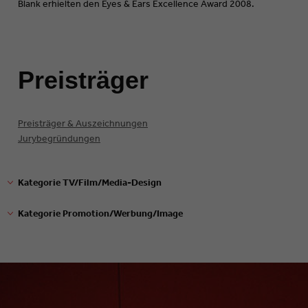
Blank erhielten den Eyes & Ears Excellence Award 2008.
Preisträger
Preisträger & Auszeichnungen
Jurybegründungen
Kategorie TV/Film/Media-Design
Preisträger
Kategorie Promotion/Werbung/Image
DSF: Handball European Championship
Auszeichnungen
1. Bester Sender-Promotion-Spot
VOX: Spieglein, Spieglein…
Preisträger
ProSiebenSat.1 Produktion: ProSieben – Fleisch
Discovery Channel: I love…
Auszeichnungen
2. Beste Neuerung Corporate Design off air
3sat: Imagetrailer
Preisträger