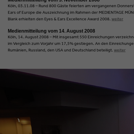
Die Manufaktur: ZDF – Traumhochzeit 2008
Köln, 03.11.08 – Rund 800 Gäste feierten am vergangenen Donnersta
Ears of Europe die Auszeichnung im Rahmen der MEDIENTAGE MÜNC
15. Beste typografische Gestaltung
Preisträger
Blank erhielten den Eyes & Ears Excellence Award 2008.
weiter
Red Bee Media: BBC – The Language of Football
Medienmitteilung vom 14. August 2008
Auszeichnungen
Köln, 14. August 2008 – Mit insgesamt 550 Einreichungen verzeichne
PLUG TV: Jingle Rihanna
im Vergleich zum Vorjahr um 17,5% gestiegen. An den Einreichungen
Schweizer Fernsehen: Reporter
Rumänien, Russland, den USA und Deutschland beteiligt.
weiter