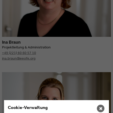
Ina Braun
Projektleitung & Administration
+49 (221) 60 60 57 10
ina.braun@eeofe.org
Cookie-Verwaltung
✖