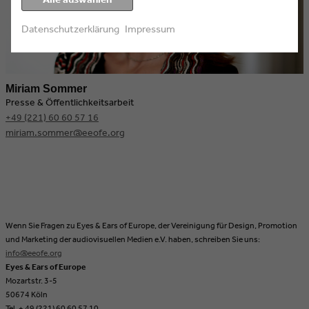
Datenschutzerklärung
Impressum
Miriam Sommer
Presse & Öffentlichkeitsarbeit
+49 (221) 60 60 57 16
miriam.sommer@eeofe.org
​​​Wenn Sie Fragen zu Eyes & Ears of Europe, der Vereinigung für Design, Promotion
und Marketing der audiovisuellen Medien e.V. haben, schreiben Sie uns:
info@eeofe.org
Eyes & Ears of Europe
Mozartstr. 3-5
50674 Köln
Tel. + 49 (221) 60 60 57 10