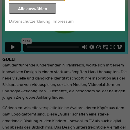
Alle auswählen
Datenschutzerklärung
Impressum
GULLI
Gulli
, der führende Kindersender in Frankreich, wollte sich mit einem
innovativen Design in einem stark umkämpften Markt behaupten. Die
neue visuelle und klangliche Identität schöpft ihre Inspiration aus der
Bildsprache von Videospielen, sozialen Medien, Videoplattformen
und sogar Actionfiguren – Elemente, die besonders bei der heutigen
jungen Zielgruppe Anklang finden.
Gédéon entwickelte verspielte kleine Avatare, deren Köpfe aus dem
Gulli
-Logo geformt sind. Diese „Gullis“ schaffen eine starke
emotionale Bindung zu den Kindern – sowohl im TV als auch digital
und abseits des Bildschirms. Das Design unterstreicht die Vielfalt der