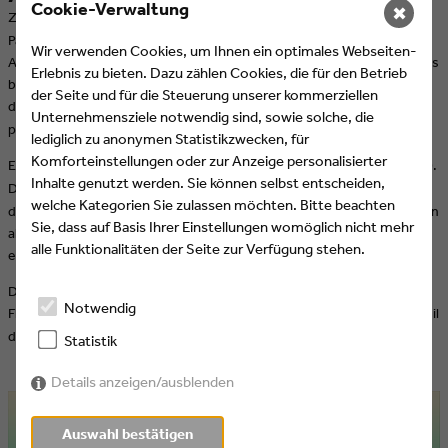
Cookie-Verwaltung
✖
Zum 35. Jubiläum beauftragte
Antena 3
Gédéon als vertrauten
Partner mit der Neugestaltung der Marke, um diesen besonderen
Wir verwenden Cookies, um Ihnen ein optimales Webseiten-
Anlass zu würdigen. Als einer der führenden Fernsehsender Spaniens
Erlebnis zu bieten. Dazu zählen Cookies, die für den Betrieb
begann Gédéon mit der Entwicklung eines grafischen Systems, das
der Seite und für die Steuerung unserer kommerziellen
die Vielfalt der Inhalte widerspiegelt, die
Antena 3
produziert und
Unternehmensziele notwendig sind, sowie solche, die
präsentiert.
lediglich zu anonymen Statistikzwecken, für
Komforteinstellungen oder zur Anzeige personalisierter
Ein zentrales neues Element entstand in Form der
púa
(das Plektrum).
Inhalte genutzt werden. Sie können selbst entscheiden,
Die
púa
ist nun das multifunktionale und wiedererkennbare Symbol
welche Kategorien Sie zulassen möchten. Bitte beachten
des Senders – sie dient sowohl als Orientierungshilfe in Werbepausen
Sie, dass auf Basis Ihrer Einstellungen womöglich nicht mehr
als auch als Markenzeichen, das neben dem Sendernamen oder als
alle Funktionalitäten der Seite zur Verfügung stehen.
eigenständiges Logo verwendet wird.
Durch die erweiterte Farbpalette und das neue Symbol wird die
Notwendig
Flexibilität und Persönlichkeit von
Antena 3
als essenzieller Bestandteil
der Markenidentität betont.
Statistik
Details anzeigen/ausblenden
Auswahl bestätigen