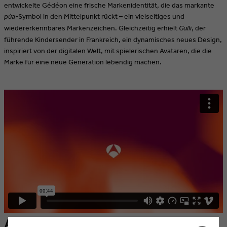
entwickelte Gédéon eine frische Markenidentität, die das markante
púa
-Symbol in den Mittelpunkt rückt – ein vielseitiges und
wiedererkennbares Markenzeichen. Gleichzeitig erhielt
Gulli
, der
führende Kindersender in Frankreich, ein dynamisches neues Design,
inspiriert von der digitalen Welt, mit spielerischen Avataren, die die
Marke für eine neue Generation lebendig machen.
ANTENA 3