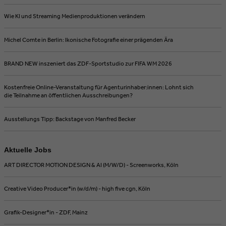
Wie KI und Streaming Medienproduktionen verändern
Michel Comte in Berlin: Ikonische Fotografie einer prägenden Ära
BRAND NEW inszeniert das ZDF-Sportstudio zur FIFA WM 2026
Kostenfreie Online-Veranstaltung für Agenturinhaber:innen: Lohnt sich
die Teilnahme an öffentlichen Ausschreibungen?
Ausstellungs Tipp: Backstage von Manfred Becker
Aktuelle Jobs
ART DIRECTOR MOTION DESIGN & AI (M/W/D) - Screenworks, Köln
Creative Video Producer*in (w/d/m) - high five cgn, Köln
Grafik-Designer*in - ZDF, Mainz