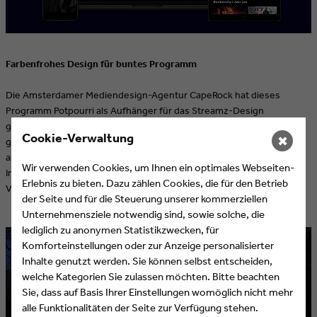
Farbenfrohes Design für buntes Programm
Die Amsterdamer Mediendesign-Agentur CapeRock hat dieses
Programm Potpourri als Aufhänger für das Streamz-Design
genommen und durch farbenfrohe Ströme veranschaulicht. Diese
Cookie-Verwaltung
✖
grafischen Streams werden sowohl auf das Logo und die Bewegung
als auch auf das Interface-Design angewendet. Dadurch beginnt der
Wir verwenden Cookies, um Ihnen ein optimales Webseiten-
Inhalt zu leuchten, die Marke wirkt energetisch und sticht aus der
Erlebnis zu bieten. Dazu zählen Cookies, die für den Betrieb
Vielzahl der Streaming-Anbieter heraus.
der Seite und für die Steuerung unserer kommerziellen
Unternehmensziele notwendig sind, sowie solche, die
lediglich zu anonymen Statistikzwecken, für
Komforteinstellungen oder zur Anzeige personalisierter
Inhalte genutzt werden. Sie können selbst entscheiden,
welche Kategorien Sie zulassen möchten. Bitte beachten
Sie, dass auf Basis Ihrer Einstellungen womöglich nicht mehr
alle Funktionalitäten der Seite zur Verfügung stehen.