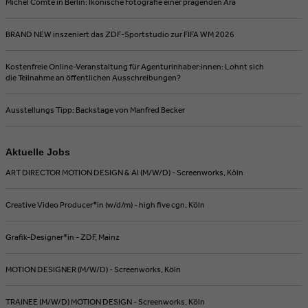
Michel Comte in Berlin: Ikonische Fotografie einer prägenden Ära
BRAND NEW inszeniert das ZDF-Sportstudio zur FIFA WM 2026
Kostenfreie Online-Veranstaltung für Agenturinhaber:innen: Lohnt sich
die Teilnahme an öffentlichen Ausschreibungen?
Ausstellungs Tipp: Backstage von Manfred Becker
Aktuelle Jobs
ART DIRECTOR MOTION DESIGN & AI (M/W/D) - Screenworks, Köln
Creative Video Producer*in (w/d/m) - high five cgn, Köln
Grafik-Designer*in - ZDF, Mainz
MOTION DESIGNER (M/W/D) - Screenworks, Köln
TRAINEE (M/W/D) MOTION DESIGN - Screenworks, Köln