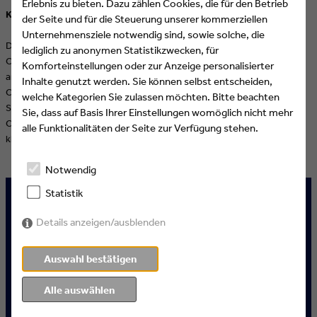
Erlebnis zu bieten. Dazu zählen Cookies, die für den Betrieb
Keine Athleten? Kein Problem!
der Seite und für die Steuerung unserer kommerziellen
Unternehmensziele notwendig sind, sowie solche, die
Da große Studio-Drehs mit vielen Menschen durch die aktuelle
lediglich zu anonymen Statistikzwecken, für
Corona-Pandemie nicht möglich waren, kreierten die Münchner auf
Komforteinstellungen oder zur Anzeige personalisierter
andere Weise magische Sport-Momente: Mit der Hilfe von 3D Motion
Inhalte genutzt werden. Sie können selbst entscheiden,
Capture erschufen sie Silhouetten von Athleten, die durch die blaue
welche Kategorien Sie zulassen möchten. Bitte beachten
Sportwelt sprinten, sliden und kicken. Einzelne Formate wie die UEFA
Sie, dass auf Basis Ihrer Einstellungen womöglich nicht mehr
Champions League wurden außerdem durch farbige Licht-Akzente
alle Funktionalitäten der Seite zur Verfügung stehen.
klar voneinander abgegrenzt.
Notwendig
Statistik
Details anzeigen/ausblenden
Auswahl bestätigen
Alle auswählen