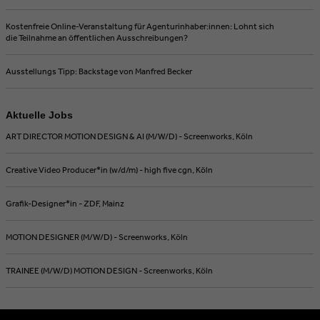
Kostenfreie Online-Veranstaltung für Agenturinhaber:innen: Lohnt sich
die Teilnahme an öffentlichen Ausschreibungen?
Ausstellungs Tipp: Backstage von Manfred Becker
Aktuelle Jobs
ART DIRECTOR MOTION DESIGN & AI (M/W/D) - Screenworks, Köln
Creative Video Producer*in (w/d/m) - high five cgn, Köln
Grafik-Designer*in - ZDF, Mainz
MOTION DESIGNER (M/W/D) - Screenworks, Köln
TRAINEE (M/W/D) MOTION DESIGN - Screenworks, Köln