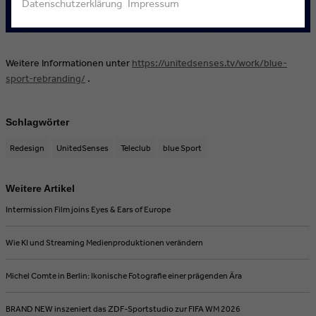
Datenschutzerklärung
Impressum
Weitere Informationen unter
https://unitedsenses.tv/work/blue-
sport-rebranding/
.
Schlagwörter
Redesign
UnitedSenses
Teleclub
blue Sport
Weitere Artikel
Intermission Film joins Eyes & Ears of Europe
Wie KI und Streaming Medienproduktionen verändern
Michel Comte in Berlin: Ikonische Fotografie einer prägenden Ära
BRAND NEW inszeniert das ZDF-Sportstudio zur FIFA WM 2026