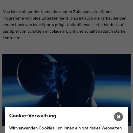
Blau ist nicht nur der Name des neuen Zuhauses aller Sport-
Programme von blue Entertainment, blau ist auch die Farbe, die den
neuen Look von blue Sports prägt. UnitedSenses setzt hierbei auf
das Spiel von Schatten mit blauem Licht und schafft dadurch starke
Kontraste.
Cookie-Verwaltung
✖
Wir verwenden Cookies, um Ihnen ein optimales Webseiten-