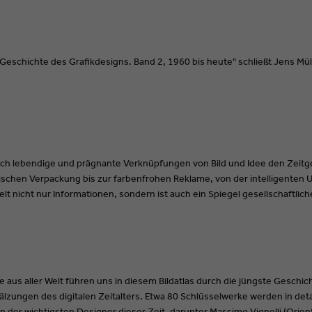
"Geschichte des Grafikdesigns. Band 2, 1960 bis heute" schließt Jens Mül
urch lebendige und prägnante Verknüpfungen von Bild und Idee den Zeitg
tischen Verpackung bis zur farbenfrohen Reklame, von der intelligenten 
elt nicht nur Informationen, sondern ist auch ein Spiegel gesellschaftlich
us aller Welt führen uns in diesem Bildatlas durch die jüngste Geschi
älzungen des digitalen Zeitalters. Etwa 80 Schlüsselwerke werden in deta
n der wichtigsten Designer dieser Zeit, darunter Massimo Vignelli (Ori