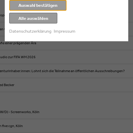
Auswahl bestätigen
urope
Alle auswählen
en verändern
Datenschutzerklärung
Impressum
afie einer prägenden Ära
udio zur FIFA WM 2026
enturinhaber:innen: Lohnt sich die Teilnahme an öffentlichen Ausschreibungen?
ed Becker
/D) - Screenworks, Köln
 five cgn, Köln