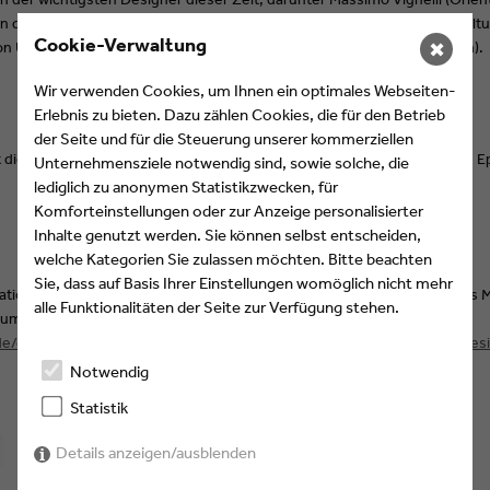
n der Lufthansa), Paula Scher (Logo der Citibank), Neville Brody (Gestal
Cookie-Verwaltung
n Uniqlo) und Stefan Sagmeister (Plakate mit handschriftlichen Texten).
✖
Wir verwenden Cookies, um Ihnen ein optimales Webseiten-
Erlebnis zu bieten. Dazu zählen Cookies, die für den Betrieb
der Seite und für die Steuerung unserer kommerziellen
gt die bis heute umfassendste Erforschung des Grafikdesigns durch die 
Unternehmensziele notwendig sind, sowie solche, die
lediglich zu anonymen Statistikzwecken, für
Komforteinstellungen oder zur Anzeige personalisierter
Inhalte genutzt werden. Sie können selbst entscheiden,
welche Kategorien Sie zulassen möchten. Bitte beachten
Sie, dass auf Basis Ihrer Einstellungen womöglich nicht mehr
tion "Geschichte des Grafikdesigns. Band 2, 1960 bis heute" von Jens M
alle Funktionalitäten der Seite zur Verfügung stehen.
m Preis von €50 erhältlich. Weitere Informationen auf
e/catalogue/graphic_design/all/01177/facts.geschichte_des_grafikd
Notwendig
Statistik
Details anzeigen/ausblenden