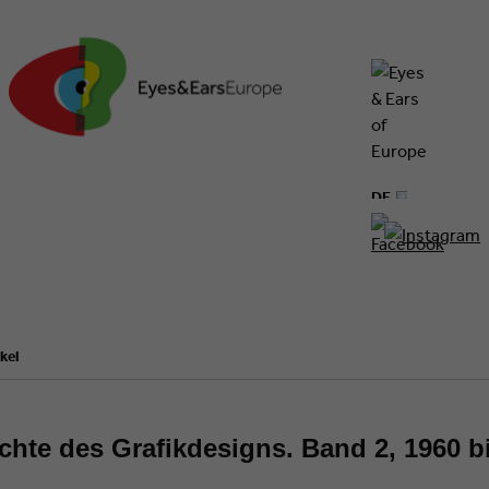
DE
EN
kel
chte des Grafikdesigns. Band 2, 1960 b