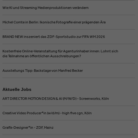
Wie KI und Streaming Medienproduktionen verändern
Michel Comte in Berlin: Ikonische Fotografie einer prägenden Ära
BRAND NEW inszeniert das ZDF-Sportstudio zur FIFA WM 2026
Kostenfreie Online-Veranstaltung für Agenturinhaber:innen: Lohnt sich
die Teilnahme an öffentlichen Ausschreibungen?
Ausstellungs Tipp: Backstage von Manfred Becker
Aktuelle Jobs
ART DIRECTOR MOTION DESIGN & AI (M/W/D) - Screenworks, Köln
Creative Video Producer*in (w/d/m) - high five cgn, Köln
Grafik-Designer*in - ZDF, Mainz