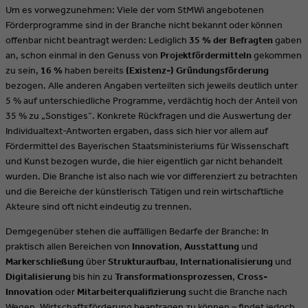
Um es vorwegzunehmen: Viele der vom StMWi angebotenen
Förderprogramme sind in der Branche nicht bekannt oder können
offenbar nicht beantragt werden: Lediglich
35 % der Befragten
gaben
an, schon einmal in den Genuss von
Projektfördermitteln
gekommen
zu sein,
16 %
haben bereits
(Existenz-) Gründungsförderung
bezogen. Alle anderen Angaben verteilten sich jeweils deutlich unter
5 % auf unterschiedliche Programme, verdächtig hoch der Anteil von
35 % zu „Sonstiges“. Konkrete Rückfragen und die Auswertung der
Individualtext-Antworten ergaben, dass sich hier vor allem auf
Fördermittel des Bayerischen Staatsministeriums für Wissenschaft
und Kunst bezogen wurde, die hier eigentlich gar nicht behandelt
wurden. Die Branche ist also nach wie vor differenziert zu betrachten
und die Bereiche der künstlerisch Tätigen und rein wirtschaftliche
Akteure sind oft nicht eindeutig zu trennen.
Demgegenüber stehen die auffälligen Bedarfe der Branche: In
praktisch allen Bereichen von
Innovation
,
Ausstattung
und
Markerschließung
über
Strukturaufbau
,
Internationalisierung
und
Digitalisierung
bis hin zu
Transformationsprozessen
,
Cross-
Innovation
oder
Mitarbeiterqualifizierung
sucht die Branche nach
Wegen, Wirtschaftsförderung beantragen zu können – findet jedoch