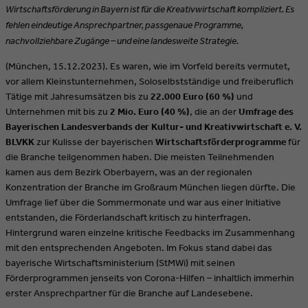
Wirtschaftsförderung in Bayern ist für die Kreativwirtschaft kompliziert. Es
fehlen eindeutige Ansprechpartner, passgenaue Programme,
nachvollziehbare Zugänge – und eine landesweite Strategie.
(München, 15.12.2023). Es waren, wie im Vorfeld bereits vermutet,
vor allem Kleinstunternehmen, Soloselbstständige und freiberuflich
Tätige mit Jahresumsätzen bis zu
22.000 Euro (60 %)
und
Unternehmen mit bis zu
2 Mio. Euro (40 %)
, die an der
Umfrage des
Bayerischen Landesverbands der Kultur- und Kreativwirtschaft e. V.
BLVKK
zur Kulisse der bayerischen
Wirtschaftsförderprogramme
für
die Branche teilgenommen haben. Die meisten Teilnehmenden
kamen aus dem Bezirk Oberbayern, was an der regionalen
Konzentration der Branche im Großraum München liegen dürfte. Die
Umfrage lief über die Sommermonate und war aus einer Initiative
entstanden, die Förderlandschaft kritisch zu hinterfragen.
Hintergrund waren einzelne kritische Feedbacks im Zusammenhang
mit den entsprechenden Angeboten. Im Fokus stand dabei das
bayerische Wirtschaftsministerium (StMWi) mit seinen
Förderprogrammen jenseits von Corona-Hilfen – inhaltlich immerhin
erster Ansprechpartner für die Branche auf Landesebene.