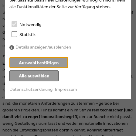
immer mit einem Damokles-Schwert (…) in Zurückzahlung“ oder
alle Funktionalitäten der Seite zur Verfügung stehen.
„nicht berechtigt zu sein“ behaftet seien. Dies wiederum weist darauf
hin, dass oft erhebliche Unklarheit zu den Programmen besteht und
Notwendig
viele Details der Richtlinien nicht zur Branche passen. Insgesamt sei
der Fokus auch zu stark auf Start-ups und Gründer gelegt und
Statistik
berücksichtige dabei die „normalen“ Entwicklungen und
erforderlichen Veränderungen von Unternehmen nicht.
Details anzeigen/ausblenden
Ein großes Problem für die Branche sind die in der Regel üblichen
Auswahl bestätigen
Eigenleistungen oder Eigenmittel von 50 % Prozent in den meisten
Programmen
, die zwar in der Antragstellung durchaus auch
Alle auswählen
modifiziert werden können, was den meisten allerdings nicht bekannt
ist. Hier schlägt die übliche Struktur der Branche mit vielen
Datenschutzerklärung
Impressum
Kleinstunternehmen, Freiberuflern und Soloselbstständigen, aber
auch wechselnden Projektteams durch, die häufig nicht in der Lage
sind, die monetären Anforderungen zu stemmen – gerade bei
größeren Projekten. Hinzu kommt ein im StMWi rein
technischer (und
damit viel zu enger) Innovationsbegriff
, der zur Branche nicht passt,
wenig Gestaltungsraum lässt und weder immaterielle Innovationen
noch die Entwicklungsphasen dorthin kennt. Konkret hinterfragt