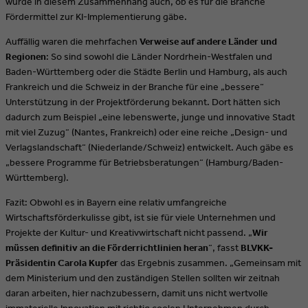
wurde in diesem Zusammenhang auch, ob es für die Branche
Fördermittel zur KI-Implementierung gäbe.
Auffällig waren die mehrfachen
Verweise auf andere Länder und
Regionen
: So sind sowohl die Länder Nordrhein-Westfalen und
Baden-Württemberg oder die Städte Berlin und Hamburg, als auch
Frankreich und die Schweiz in der Branche für eine „bessere“
Unterstützung in der Projektförderung bekannt. Dort hätten sich
dadurch zum Beispiel „eine lebenswerte, junge und innovative Stadt
mit viel Zuzug“ (Nantes, Frankreich) oder eine reiche „Design- und
Verlagslandschaft“ (Niederlande/Schweiz) entwickelt. Auch gäbe es
„bessere Programme für Betriebsberatungen“ (Hamburg/Baden-
Württemberg).
Fazit: Obwohl es in Bayern eine relativ umfangreiche
Wirtschaftsförderkulisse gibt, ist sie für viele Unternehmen und
Projekte der Kultur- und Kreativwirtschaft nicht passend. „
Wir
müssen definitiv an die Förderrichtlinien heran
“, fasst
BLVKK-
Präsidentin Carola Kupfer
das Ergebnis zusammen. „Gemeinsam mit
dem Ministerium und den zuständigen Stellen sollten wir zeitnah
daran arbeiten, hier nachzubessern, damit uns nicht wertvolle