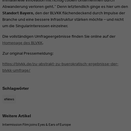
immaterielle Innovation mit richtig coolen Unternehmen durch
Abwanderung verloren geht.“ Denn letztendlich ginge es hier um den
Standort Bayern
, den der BLVKK flächendeckend durch Impulse der
Branche und eine bessere Infrastruktur stärken möchte – und nicht
um die Singularinteressen einzelner.
Die vollständigen Umfrageergebnisse finden Sie online auf der
Homepage des BLVKK
.
Zur original Pressemeldung:
https://blvkk.de/zu-abstrakt-zu-buerokratisch-ergebnisse-der-
blvkk-umfrage/
Schlagwörter
eNews
Weitere Artikel
Intermission Film joins Eyes & Ears of Europe