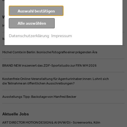
Auswahl bestätigen
Weitere Artikel
Alle auswählen
Intermission Film joins Eyes & Ears of Europe
Datenschutzerklärung
Impressum
Wie KI und Streaming Medienproduktionen verändern
Michel Comte in Berlin: Ikonische Fotografie einer prägenden Ära
BRAND NEW inszeniert das ZDF-Sportstudio zur FIFA WM 2026
Kostenfreie Online-Veranstaltung für Agenturinhaber:innen: Lohnt sich
die Teilnahme an öffentlichen Ausschreibungen?
Ausstellungs Tipp: Backstage von Manfred Becker
Aktuelle Jobs
ART DIRECTOR MOTION DESIGN & AI (M/W/D) - Screenworks, Köln