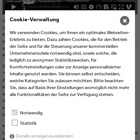
Cookie-Verwaltung
✖
Um die Vorfreude auf die 26. Internationalen EYES & EARS Awards
2024 zu steigern, präsentieren wir die Sieger-Kampagnen der
Wir verwenden Cookies, um Ihnen ein optimales Webseiten-
Kategorie "Best cases in a worst case crisis" aus 2021 bis 2023. Nicht
Erlebnis zu bieten. Dazu zählen Cookies, die für den Betrieb
nur, dass uns diese Beiträge inhaltlich noch immer aktuell erscheinen,
der Seite und für die Steuerung unserer kommerziellen
sie zeigen auch, wie Kreativität und Resilienz zu wichtigen
Unternehmensziele notwendig sind, sowie solche, die
Ressourcen in Zeiten immer wiederkehrender Krisen werden.
lediglich zu anonymen Statistikzwecken, für
Den Anfang machen wir mit der 2021 ausgezeichneten Kampagne
Komforteinstellungen oder zur Anzeige personalisierter
"Schweigen macht schutzlos" von Seven.One AdFactory in
Inhalte genutzt werden. Sie können selbst entscheiden,
Zusammenarbeit mit Weisser Ring e.V.. Die Kampagne wies
welche Kategorien Sie zulassen möchten. Bitte beachten
eindrucksvoll auf häusliche Gewalt während der Pandemie hin und
Sie, dass auf Basis Ihrer Einstellungen womöglich nicht mehr
erhöhte die Aufmerksamkeit für Opferhilfe. Mit prominenter
alle Funktionalitäten der Seite zur Verfügung stehen.
Unterstützung und crossmedialen Aktionen wurden Betroffene
ermutigt, Hilfe zu suchen. Ein echter Wachrüttler, wie die Jury
Notwendig
betonte.
Statistik
Kreativ-Team: Tom Schwarz, Daniel Koller, Friedrich-Paul Spielhagen,
Leo Gammler, Stephan Beyschlag, Ricarda Theis, Björn Mager, Tomaso
Details anzeigen/ausblenden
Baldessarini.