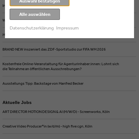
Auswahl bestätigen
Intermission Film joins Eyes & Ears of Europe
Alle auswählen
Wie KI und Streaming Medienproduktionen verändern
Datenschutzerklärung
Impressum
Michel Comte in Berlin: Ikonische Fotografie einer prägenden Ära
BRAND NEW inszeniert das ZDF-Sportstudio zur FIFA WM 2026
Kostenfreie Online-Veranstaltung für Agenturinhaber:innen: Lohnt sich
die Teilnahme an öffentlichen Ausschreibungen?
Ausstellungs Tipp: Backstage von Manfred Becker
Aktuelle Jobs
ART DIRECTOR MOTION DESIGN & AI (M/W/D) - Screenworks, Köln
Creative Video Producer*in (w/d/m) - high five cgn, Köln