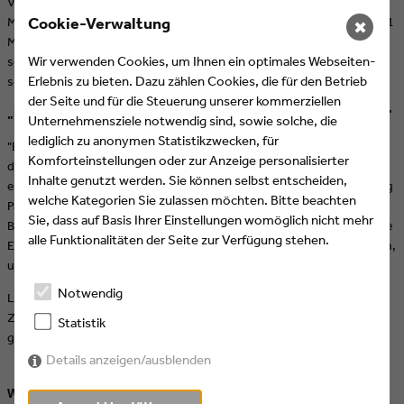
Vorstandsmitglied bei Eyes & Ears of Europe willkommen zu heißen.
Cookie-Verwaltung
Mais ist seit August 2020 als Head of Art & Design bei ProSiebenSat.1
✖
Media SE tätig und genießt in der Designbranche hohes Ansehen für
Wir verwenden Cookies, um Ihnen ein optimales Webseiten-
seine herausragenden Beiträge und seine innovative Arbeit. Über
Erlebnis zu bieten. Dazu zählen Cookies, die für den Betrieb
seine Wahl in den Vorstand sagt Mais:
der Seite und für die Steuerung unserer kommerziellen
„Ich bin begeistert und freue mich riesig, Teil dieses Teams zu sein.“
Unternehmensziele notwendig sind, sowie solche, die
lediglich zu anonymen Statistikzwecken, für
"Ben" Kermeck ist seit letztem Jahr Vorstandsmitglied und hat sich
Komforteinstellungen oder zur Anzeige personalisierter
durch seinen Tatendrang und seine Expertise ausgezeichnet und
Inhalte genutzt werden. Sie können selbst entscheiden,
erhält so weitere Unterstützung durch Necomer "Mais". Als Managing
welche Kategorien Sie zulassen möchten. Bitte beachten
Partner bei BDA Creative bringt Ben eine beeindruckende Karriere im
Sie, dass auf Basis Ihrer Einstellungen womöglich nicht mehr
Bereich Marketing und Brand Design mit und setzt seine umfassende
alle Funktionalitäten der Seite zur Verfügung stehen.
Erfahrung in kreativen Projekten und strategischem Management ein,
um unseren Vorstand weiter zu stärken.
Notwendig
Lieber Ben, lieber Mais, wir freuen uns auf die weitere
Zusammenarbeit mit Euch und darauf, Eyes & Ears of Europe
Statistik
gemeinsam mit Eurer Energie und Eurem Fachwissen zu bereichern.
Details anzeigen/ausblenden
Weitere Artikel