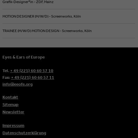
Grafik-Designer*in - ZDF, Mainz
MOTION DESIGNER (M/W/D) - Screenworks, Köln
TRAINEE (M/W/D) MOTION DESIGN - Screenworks, Köln
Eyes & Ears of Europe
Tel.
+ 49 (221) 60 60 57 10
Fax:
+ 49 (221) 60 60 57 11
info@eeofe.org
Kontakt
Sitemap
Newsletter
Impressum
Datenschutzerklärung