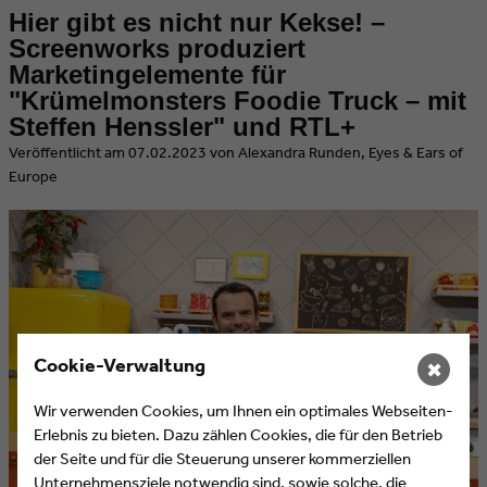
Hier gibt es nicht nur Kekse! –
Screenworks produziert
Marketingelemente für
"Krümelmonsters Foodie Truck – mit
Steffen Henssler" und RTL+
​Veröffentlicht am 07.02.2023 von Alexandra Runden, Eyes & Ears of
Europe
Cookie-Verwaltung
✖
Wir verwenden Cookies, um Ihnen ein optimales Webseiten-
Erlebnis zu bieten. Dazu zählen Cookies, die für den Betrieb
der Seite und für die Steuerung unserer kommerziellen
Unternehmensziele notwendig sind, sowie solche, die