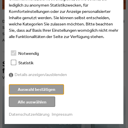
lediglich zu anonymen Statistikzwecken, für
Komforteinstellungen oder zur Anzeige personalisierter
Inhalte genutzt werden. Sie können selbst entscheiden,
Die neue Kochshow für die ganze Familie läuft seit dem 5. Februar bei
welche Kategorien Sie zulassen möchten. Bitte beachten
SUPER RTL und zum Streamen bei RTL+. Für die Agentur
Sie, dass auf Basis Ihrer Einstellungen womöglich nicht mehr
Screenworks bestand die Herausforderung in dem
alle Funktionalitäten der Seite zur Verfügung stehen.
Alleinstellungsmerkmal der Show.
Notwendig
Screenworks produziert Einspieler
Statistik
für den Deutschen Fernsehpreis
Details anzeigen/ausblenden
​Veröffentlicht am 16.01.2019 von Eyes & Ears of Europe
Auswahl bestätigen
Alle auswählen
Datenschutzerklärung
Impressum