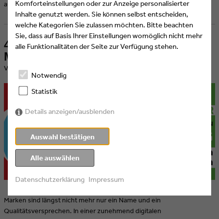
Komforteinstellungen oder zur Anzeige personalisierter
audiovisuelle Musik und Sounddesign an Medien-Hochschulen.
Inhalte genutzt werden. Sie können selbst entscheiden,
welche Kategorien Sie zulassen möchten. Bitte beachten
Sie, dass auf Basis Ihrer Einstellungen womöglich nicht mehr
4 Dinge, die Sie noch über digitale
alle Funktionalitäten der Seite zur Verfügung stehen.
Markenführung lernen können
​Veröffentlicht am 18.03.2019 von Eyes & Ears of Europe
Notwendig
Statistik
Details anzeigen/ausblenden
Auswahl bestätigen
Alle auswählen
Datenschutzerklärung
Impressum
Marken sind längst nicht mehr nur ein Name und ein
Qualitätsversprechen. In einer zunehmend digitalen