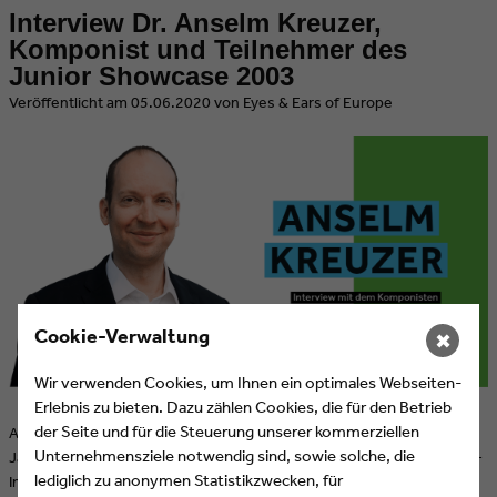
Interview Dr. Anselm Kreuzer,
Komponist und Teilnehmer des
Junior Showcase 2003
​Veröffentlicht am 05.06.2020 von Eyes & Ears of Europe
Cookie-Verwaltung
✖
Wir verwenden Cookies, um Ihnen ein optimales Webseiten-
Erlebnis zu bieten. Dazu zählen Cookies, die für den Betrieb
der Seite und für die Steuerung unserer kommerziellen
Anselm Kreuzer, promovierter Musikwissenschaftler, ist seit 20
Unternehmensziele notwendig sind, sowie solche, die
Jahren als Auftragskomponist für Film und Fernsehen tätig. Er ist Mit-
lediglich zu anonymen Statistikzwecken, für
Inhaber der Music Library Music Sculptor und langjähriger Dozent für