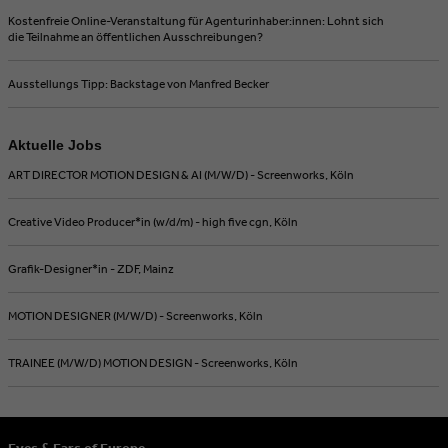
Kostenfreie Online-Veranstaltung für Agenturinhaber:innen: Lohnt sich
die Teilnahme an öffentlichen Ausschreibungen?
Ausstellungs Tipp: Backstage von Manfred Becker
Aktuelle Jobs
ART DIRECTOR MOTION DESIGN & AI (M/W/D) - Screenworks, Köln
Creative Video Producer*in (w/d/m) - high five cgn, Köln
Grafik-Designer*in - ZDF, Mainz
MOTION DESIGNER (M/W/D) - Screenworks, Köln
TRAINEE (M/W/D) MOTION DESIGN - Screenworks, Köln
Eyes & Ears of Europe