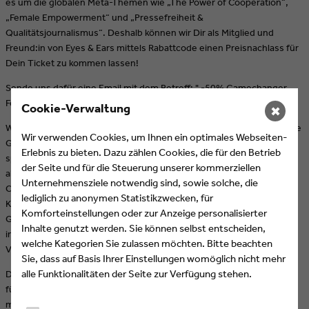
es um die globalen Meta-Themen wie „The Power of Cooperation“,
„Female Empowerment“ und „Pressefreiheit &
Qualitätsjournalismus“. Deshalb können wir Dir als Mitglied und
Freund:in von Eyes & Ears mittels Rabattcode einen Preisnachlass für
Dein Ticket zu kommen lassen!
Sende uns dafür eine Email mit dem Betreff: " -50% Gamechanger
Festival" an
info@eeofe.org
Cookie-Verwaltung
✖
Wenn Du bereit für Innovation und Inspiration bist, ist dies die richtige
Wir verwenden Cookies, um Ihnen ein optimales Webseiten-
Gelegenheit in eine Welt voller wegweisender Technologien,
Erlebnis zu bieten. Dazu zählen Cookies, die für den Betrieb
spannender Diskussionen und inspirierender Persönlichkeiten
der Seite und für die Steuerung unserer kommerziellen
abzutauchen! Während des Gamechanger Festivals hast Du die
Unternehmensziele notwendig sind, sowie solche, die
Change neue Geschäftsmöglichkeiten zu entdecken und wertvolle
lediglich zu anonymen Statistikzwecken, für
Kontakte zu knüpfen. Die Veranstaltung bietet Dir eine einzigartige
Komforteinstellungen oder zur Anzeige personalisierter
Gelegenheit, Dich von den neuesten Trends und Innovationen
Inhalte genutzt werden. Sie können selbst entscheiden,
inspirieren zu lassen. Sei auch Du Teil dieser bahnbrechenden
welche Kategorien Sie zulassen möchten. Bitte beachten
Veranstaltung und lass Dich von der Zukunft begeistern!
Sie, dass auf Basis Ihrer Einstellungen womöglich nicht mehr
alle Funktionalitäten der Seite zur Verfügung stehen.
Das 4GAMECHANGERS Festival ist eine Initiative von Österreichs
führender Privatsendergruppe ProSiebenSat.1 PULS 4. Mit der
medialen Kraft von ProSiebenSat.1 PULS 4 und allen Partner:innen