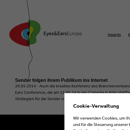
Awards
Sender folgen ihrem Publikum ins Internet
20.05.2014 - Auch die kreative Konferenz des Branchenverbands
Ears Conference, die am 12.05.14 in der Comedia in Köln stattfan
Strategien für die Sender sind.
weiter
Cookie-Verwaltung
Wir verwenden Cookies, um Ihne
und für die Steuerung unserer