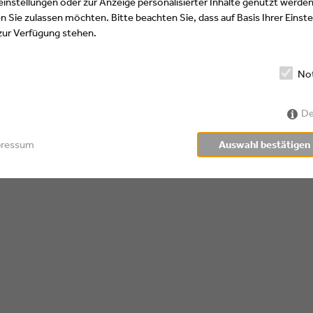
instellungen oder zur Anzeige personalisierter Inhalte genutzt werden
Impressum
 Sie zulassen möchten. Bitte beachten Sie, dass auf Basis Ihrer Eins
Datenschutzerklärung
 zur Verfügung stehen.
No
De
pressum
Auswahl bestätigen