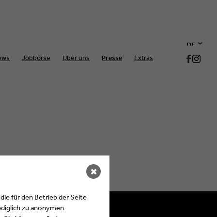
DE
ews
Jobbörse
Über uns
Presse
Extras
EN
✖
ie für den Betrieb der Seite
ediglich zu anonymen