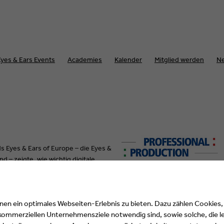
Eyes & Ears Events
Academies
Kalender
Mitglied werden
N
 Eyes & Ears of Europe – die Eyes &
d – zeigte, wie wichtig digitale
n ein optimales Webseiten-Erlebnis zu bieten. Dazu zählen Cookies, d
 kommerziellen Unternehmensziele notwendig sind, sowie solche, die l