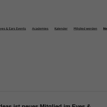
yes & Ears Events
Academies
Kalender
Mitglied werden
N
eas ist neues Mitglied im Eyes &