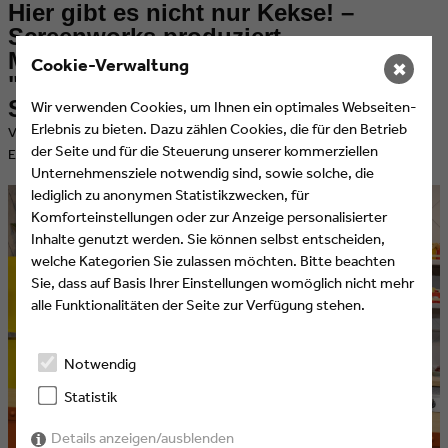
Hier gibt es nicht nur Kekse! –
Screenworks produziert
Marketingelemente für
Cookie-Verwaltung
✖
"Krümelmonsters Foodie Truck – mit
Steffen Henssler" und RTL+
Wir verwenden Cookies, um Ihnen ein optimales Webseiten-
Erlebnis zu bieten. Dazu zählen Cookies, die für den Betrieb
​Veröffentlicht am 07.02.2023 von Alexandra Runden, Eyes & Ears of
der Seite und für die Steuerung unserer kommerziellen
Europe
Unternehmensziele notwendig sind, sowie solche, die
lediglich zu anonymen Statistikzwecken, für
Komforteinstellungen oder zur Anzeige personalisierter
Inhalte genutzt werden. Sie können selbst entscheiden,
welche Kategorien Sie zulassen möchten. Bitte beachten
Sie, dass auf Basis Ihrer Einstellungen womöglich nicht mehr
alle Funktionalitäten der Seite zur Verfügung stehen.
Notwendig
Statistik
Details anzeigen/ausblenden