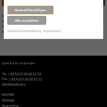
Auswahl bestätigen
Die neue Kochshow für die ganze Familie läuft seit dem 5. Februar bei
Alle auswählen
SUPER RTL und zum Streamen bei RTL+. Für die Agentur
Screenworks bestand die Herausforderung in dem
Datenschutzerklärung
Impressum
Alleinstellungsmerkmal der Show.
Eyes & Ears of Europe
Tel.
+ 49 (221) 60 60 57 10
Fax:
+ 49 (221) 60 60 57 11
info@eeofe.org
Kontakt
Sitemap
Newsletter