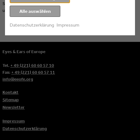
Stiftung die Ausstellung "OUT OF OFFICE. Wenn Roboter und KI für
uns arbeiten" zu sehen.
Alle auswählen
Datenschutzerklärung
Impressum
Eyes & Ears of Europe
Tel.
+ 49 (221) 60 60 57 10
Fax:
+ 49 (221) 60 60 57 11
info@eeofe.org
Kontakt
Sitemap
Newsletter
Impressum
Datenschutzerklärung