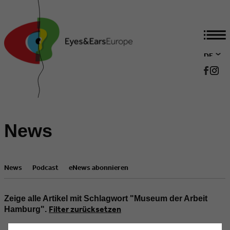
DE
EN
News
News
Podcast
eNews abonnieren
Zeige alle Artikel mit Schlagwort "Museum der Arbeit
Filter zurücksetzen
Hamburg".