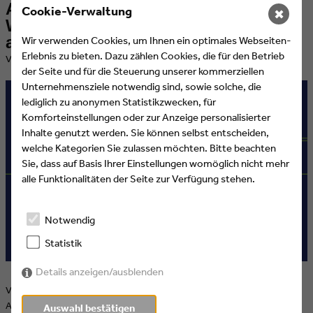
Ausstellungstipp: "OUT OF OFFICE.
Cookie-Verwaltung
✖
Wenn Roboter und KI für uns
arbeiten"
Wir verwenden Cookies, um Ihnen ein optimales Webseiten-
Erlebnis zu bieten. Dazu zählen Cookies, die für den Betrieb
​Veröffentlicht am 29.03.2019 von Eyes & Ears of Europe
der Seite und für die Steuerung unserer kommerziellen
Unternehmensziele notwendig sind, sowie solche, die
lediglich zu anonymen Statistikzwecken, für
Komforteinstellungen oder zur Anzeige personalisierter
Inhalte genutzt werden. Sie können selbst entscheiden,
welche Kategorien Sie zulassen möchten. Bitte beachten
Sie, dass auf Basis Ihrer Einstellungen womöglich nicht mehr
alle Funktionalitäten der Seite zur Verfügung stehen.
Notwendig
Statistik
Details anzeigen/ausblenden
Vom 7.November 2018 bis zum 19. Mai 2019 ist im Museum der
Arbeit Hamburg in Zusammenarbeit mit dem Bucerius Lab der ZEIT-
Auswahl bestätigen