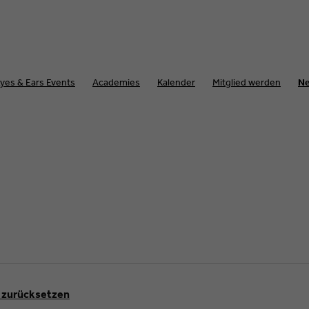
yes & Ears Events
Academies
Kalender
Mitglied werden
N
r zurücksetzen