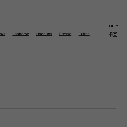
DE
ews
Jobbörse
Über uns
Presse
Extras
EN