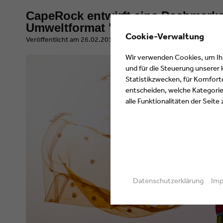
CapeRock entwirft eine Dachmarke
Umweltformat "Eco" der Deutsche
Cookie-Verwaltung
​Veröffentlicht am 26.02.2019 von Eyes & Ears of Europe
Wir verwenden Cookies, um Ihne
und für die Steuerung unserer
Statistikzwecken, für Komforte
entscheiden, welche Kategorien
alle Funktionalitäten der Seite
Datenschutzerklärung
Im