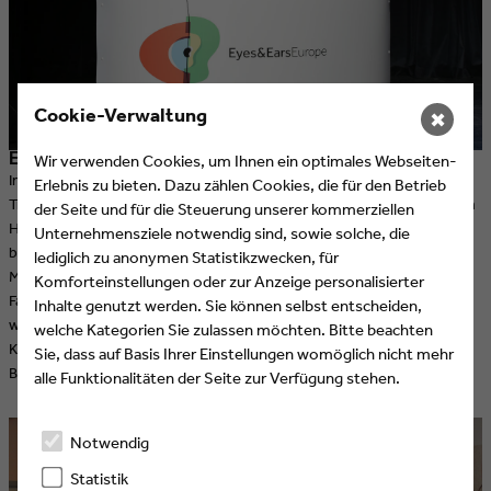
Cookie-Verwaltung
✖
Ermäßigte Teilnahme an der Eyes & Ears Conference
Wir verwenden Cookies, um Ihnen ein optimales Webseiten-
Im Mittelpunkt der Eyes & Ears Conference stehen aktuelle Projekte,
Erlebnis zu bieten. Dazu zählen Cookies, die für den Betrieb
Trends und Zukunftsperspektiven der audiovisuellen Medien. Neben
der Seite und für die Steuerung unserer kommerziellen
Highlight-Beiträgen junger Talente werden inspirierende Keynotes
Unternehmensziele notwendig sind, sowie solche, die
bekannter Branchenakteure aus den Bereichen TV, Film, Internet,
lediglich zu anonymen Statistikzwecken, für
Mobile, Games, Events, Werbung, Kunst und Kultur präsentiert. Die
Komforteinstellungen oder zur Anzeige personalisierter
Fachkonferenz ist sowohl für Profis als auch für den Nachwuchs ein
Inhalte genutzt werden. Sie können selbst entscheiden,
wertvolles Trendbarometer und eine wichtige
welche Kategorien Sie zulassen möchten. Bitte beachten
Kommunikationsplattform für die europäischen Entwicklungen im
Sie, dass auf Basis Ihrer Einstellungen womöglich nicht mehr
Bereich der audiovisuellen Medien.
alle Funktionalitäten der Seite zur Verfügung stehen.
Notwendig
Statistik