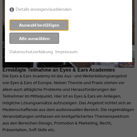
Details anzeigen/ausblenden
Auswahl bestätigen
Alle auswählen
Datenschutzerklärung
Impressum
Ermäßigte Teilnahme an Eyes & Ears Academies
Die Eyes & Ears Academy ist das Aus- und Weiterbildungsangebot
von Eyes & Ears of Europe. Neben Theorie und Praxis stehen vor
allem auch alltägliche Probleme und Herausforderungen der
Teilnehmer im Mittelpunkt. Hier ist es Eyes & Ears ein Anliegen,
mögliche Lösungsansätze aufzuzeigen. Das Angebot richtet sich an
Medienschaffende aus dem audiovisuellen Bereich. Die regelmäßigen
Veranstaltungen umfassen ein breitgefächertes Themenspektrum
aus den Bereichen Design, Promotion & Marketing, Recht,
Präsentation, Soft Skills etc.