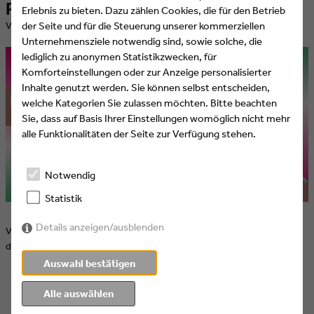
Repair Revolution!
Erlebnis zu bieten. Dazu zählen Cookies, die für den Betrieb
der Seite und für die Steuerung unserer kommerziellen
​Veröffentlicht am 01.04.2023 von Eyes & Ears of Europe
Unternehmensziele notwendig sind, sowie solche, die
lediglich zu anonymen Statistikzwecken, für
Komforteinstellungen oder zur Anzeige personalisierter
Inhalte genutzt werden. Sie können selbst entscheiden,
welche Kategorien Sie zulassen möchten. Bitte beachten
Sie, dass auf Basis Ihrer Einstellungen womöglich nicht mehr
alle Funktionalitäten der Seite zur Verfügung stehen.
Notwendig
Statistik
Details anzeigen/ausblenden
Vom 31 März bis15 Oktober zeigt das Museum für Gestaltung Zürich
die Ausstellung Repair Revolution!
Auswahl bestätigen
Alle auswählen