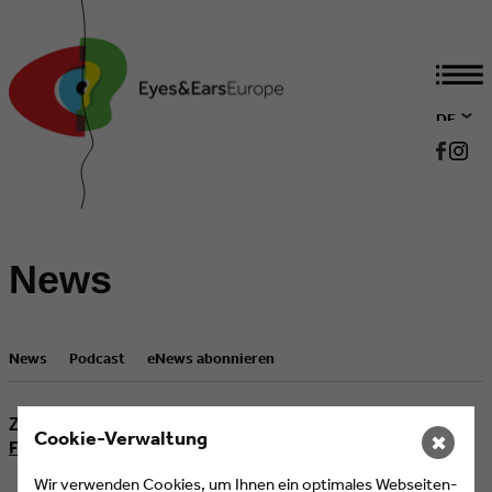
DE
EN
News
News
Podcast
eNews abonnieren
Zeige alle Artikel mit Schlagwort "Repair Revolution".
Cookie-Verwaltung
✖
Filter zurücksetzen
Wir verwenden Cookies, um Ihnen ein optimales Webseiten-