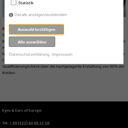
Statistik
Details anzeigen/ausblenden
Bis zu 4.500 Euro Zuschuss für Deine Weiterbildung als
Auswahl bestätigen
Soloselbstständige*r oder Freiberufl*er: Die KOMPASS-Stelle von
KölnBusiness für Kreative berät Dich anbieterneutral zu Fortbildungen
Alle auswählen
in Querschnittsthemen wie Künstliche Intelligenz, Marketing oder
Nachhaltigkeit. In einem Beratungstermin mit Weiterbildungsexpertin
Datenschutzerklärung
Impressum
Claudia Budana lotest Du Deine Potentiale aus und bekommst einen
Qualifizierungscheck über die nachgelagerte Erstattung von 90% der
Kosten.
Eyes & Ears of Europe
Tel.
+ 49 (221) 60 60 57 10