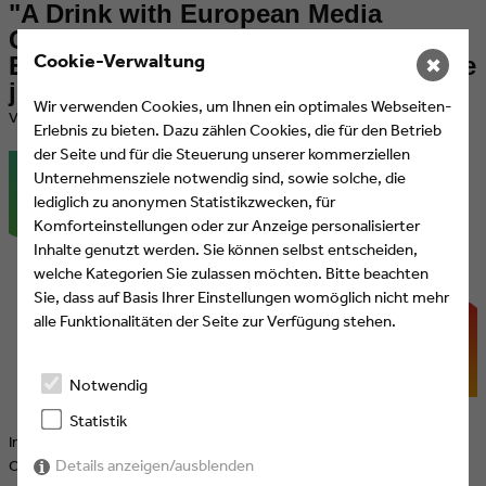
"A Drink with European Media
Creatives", der (Live-)Podcast von
Cookie-Verwaltung
Eyes & Ears of Europe – Zweite Folge
✖
jetzt online!
Wir verwenden Cookies, um Ihnen ein optimales Webseiten-
​Veröffentlicht am 29.06.2021 von Eyes & Ears of Europe
Erlebnis zu bieten. Dazu zählen Cookies, die für den Betrieb
der Seite und für die Steuerung unserer kommerziellen
Unternehmensziele notwendig sind, sowie solche, die
lediglich zu anonymen Statistikzwecken, für
Komforteinstellungen oder zur Anzeige personalisierter
Inhalte genutzt werden. Sie können selbst entscheiden,
welche Kategorien Sie zulassen möchten. Bitte beachten
Sie, dass auf Basis Ihrer Einstellungen womöglich nicht mehr
alle Funktionalitäten der Seite zur Verfügung stehen.
Notwendig
Statistik
In der zweiten Podcast Folge von "A Drink with European Media
Details anzeigen/ausblenden
Creatives" gibt es österreichischen Grünen Veltliner und Kitty Krazy