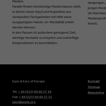
Medien.
denjenigen,
Parallel finden einstündige Masterclasses statt,
jungen Kreat
in denen neuer Input und Inspiration aus
die Nachwuc
verwandten Fachgebieten mit Hilfe einer
Medienprofis
ausgeprägten Hands-on-Mentalität erlebt
Arbeit.
werden können.
In den Pausen ist außerdem genügend Zeit,
wichtige Kontakte zu knüpfen und zukünftige
Kooperationen zu beschließen.
Eyes & Ears of Europe
Kontakt
Sitemap
Tel.
+ 49 (221) 60 60 57 10
Newsletter
Fax:
+ 49 (221) 60 60 57 11
info@eeofe.org