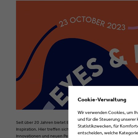
Cookie-Verwaltung
Wir verwenden Cookies, um Ihne
und für die Steuerung unserer
Seit über 20 Jahren bietet Eyes & Ears of Europe mit den EYES 
Statistikzwecken, für Komforte
Inspiration. Hier treffen sich nicht nur die Medien-Profis, sond
entscheiden, welche Kategorien
Innovationen und neuen Perspektiven in den Bereichen Design,