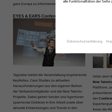
alle Funktionalitäten der Seite
ganz Europa zu informieren.
EYES & EARS Conference
EYES & E
Datenschutzerklärung
Im
Tagsüber bietet die Veranstaltung inspirierende
Unter dem V
Key­Notes, Case Studies zu aktuellen
New Talents
Herausforderungen aus den eigenen Reihen
Plattform, u
der Verbandsmitglieder und die New Talents-
präsentiere
Projekte. Dabei geben Sender und Agenturen
der
Confere
spannende Einblicke in ihre Arbeit sowie über
Expertenpubl
aktuelle Entwicklungen und Trends in den
ihnen die Mö