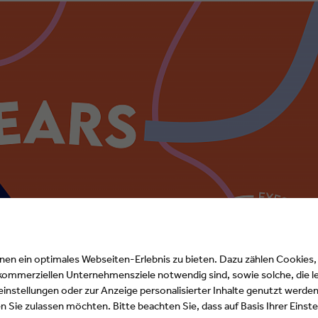
n ein optimales Webseiten-Erlebnis zu bieten. Dazu zählen Cookies, d
 kommerziellen Unternehmensziele notwendig sind, sowie solche, die l
& EARS jedes Jahr einen Tag voller Networking, Know-how und geballter
instellungen oder zur Anzeige personalisierter Inhalte genutzt werden
ern auch der Nachwuchs, um sich über die aktuellen Trends,
 Sie zulassen möchten. Bitte beachten Sie, dass auf Basis Ihrer Eins
 Promotion & Marketing für Medien- und Entertainment-Brands aus