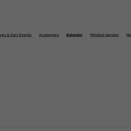
yes & Ears Events
Academies
Kalender
Mitglied werden
N