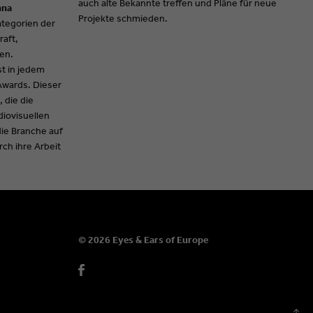
auch alte Bekannte treffen und Pläne für neue
nna
Projekte schmieden.
ategorien der
raft,
en.
st in jedem
 Awards. Dieser
 die die
diovisuellen
die Branche auf
ch ihre Arbeit
© 2026 Eyes & Ears of Europe