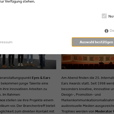
 zur Verfügung stehen.
No
ARS New Talents
EYES & EARS Awards
De
pressum
Auswahl bestätigen
Am Abend finden die 25. Internat
eranstaltungspunkt
Eyes & Ears
Ears Awards statt. Seit 1998 wer
bekommen junge Talente eine
besonders kreative, innovative u
m ihre innovativen Arbeiten zu
Design-, Promotion- und
n. Im Rahmen
Markenkommunikationsmaßnahm
nce
stellen sie ihre Projekte einem
audiovisuelle Medien ausgezeich
ikum vor. Der Branchentreff bietet
Trophies werden von
Moderator 
glichkeit zum direkten Kontakt mit