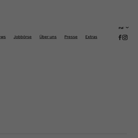
DE
ews
Jobbörse
Über uns
Presse
Extras
EN