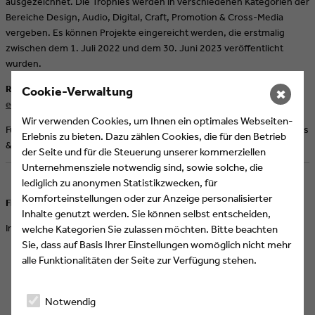
ausgezeichnet. Die Trophies werden in verschiedenen Kategorien der
Bereiche Design, Audio, Digital, Craft, Promotion & Cross-Media
vergeben. Es können Projekte eingereicht werden, die erstmalig
zwischen dem 1. Juli 2022 und dem 30. Juni 2023 veröffentlicht
wurden.
Reichen Sie ab dem 17. April Ihre Projekte über unser Portal ein:
Cookie-Verwaltung
✖
eeofe-awards.org
Wir verwenden Cookies, um Ihnen ein optimales Webseiten-
Für außergewöhnlich beeindruckende Gesamtleistungen vergibt Eyes
Erlebnis zu bieten. Dazu zählen Cookies, die für den Betrieb
& Ears of Europe die
Eyes & Ears Spezialpreise
.
der Seite und für die Steuerung unserer kommerziellen
Unternehmensziele notwendig sind, sowie solche, die
lediglich zu anonymen Statistikzwecken, für
Komforteinstellungen oder zur Anzeige personalisierter
Fragen? Ihre Ansprechpartnerin:
Inhalte genutzt werden. Sie können selbst entscheiden,
Ina Braun, +49 (221) 6060 57 10, ina.braun@eeofe.org
welche Kategorien Sie zulassen möchten. Bitte beachten
Sie, dass auf Basis Ihrer Einstellungen womöglich nicht mehr
alle Funktionalitäten der Seite zur Verfügung stehen.
Zum Einreichungsportal
Notwendig