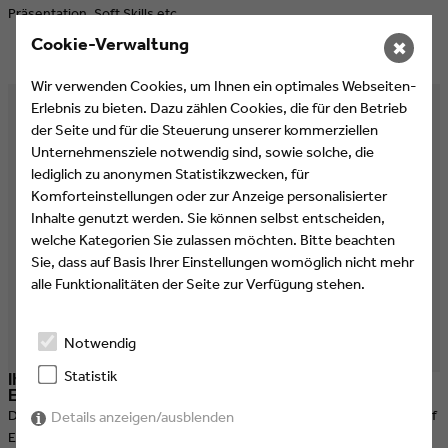
Präsentation, Soft Skills etc.
Cookie-Verwaltung
✖
Wir verwenden Cookies, um Ihnen ein optimales Webseiten-
Erlebnis zu bieten. Dazu zählen Cookies, die für den Betrieb
der Seite und für die Steuerung unserer kommerziellen
Unternehmensziele notwendig sind, sowie solche, die
lediglich zu anonymen Statistikzwecken, für
Komforteinstellungen oder zur Anzeige personalisierter
Inhalte genutzt werden. Sie können selbst entscheiden,
welche Kategorien Sie zulassen möchten. Bitte beachten
Sie, dass auf Basis Ihrer Einstellungen womöglich nicht mehr
alle Funktionalitäten der Seite zur Verfügung stehen.
Notwendig
Statistik
Ihre Nachrichten und Stellenanzeigen in den Eyes &
Ears eNews
Die Eyes & Ears eNews sind der Online-Newsletter von Eyes & Ears of
Details anzeigen/ausblenden
Europe – der Vereinigung für Design, Promotion & Marketing der