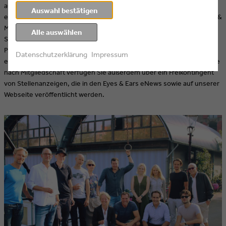
audiovisuellen Medien. Regelmäßig informieren die Eyes & Ears
Auswahl bestätigen
eNews über aktuelle Themen aus den Bereichen Design, Promotion &
Marketing. Pro Mailing erreichen die Eyes & Ears eNews ohne
Alle auswählen
Streuverluste rund 10.000 Branchenakteure, Multiplikatoren und
Promotoren in Deutschland, Europa und international. Pro Jahr
Datenschutzerklärung
Impressum
erscheinen ca. 12 Ausgaben in deutscher und englischer Sprache. Je
nach Mitgliedschaft verfügen Sie außerdem über ein Freikontingent
von Stellenanzeigen, die in den Eyes & Ears eNews sowie auf unserer
Webseite veröffentlicht werden.