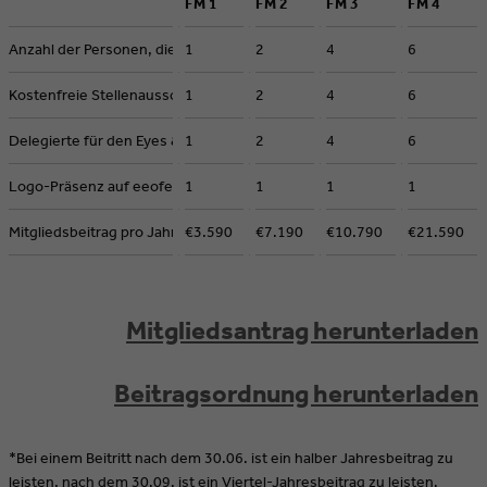
FM 1
FM 2
FM 3
FM 4
Anzahl der Personen, die als Mitglied genannt werden können
1
2
4
6
Kostenfreie Stellenausschreibungen auf eeofe.org & in den eNews
1
2
4
6
Delegierte für den Eyes & Ears Executive Club
1
2
4
6
Logo-Präsenz auf eeofe.org
1
1
1
1
Mitgliedsbeitrag pro Jahr
€3.590
€7.190
€10.790
€21.590
Mitgliedsantrag herunterladen
Beitragsordnung herunterladen
*Bei einem Beitritt nach dem 30.06. ist ein halber Jahresbeitrag zu
leisten, nach dem 30.09. ist ein Viertel-Jahresbeitrag zu leisten.